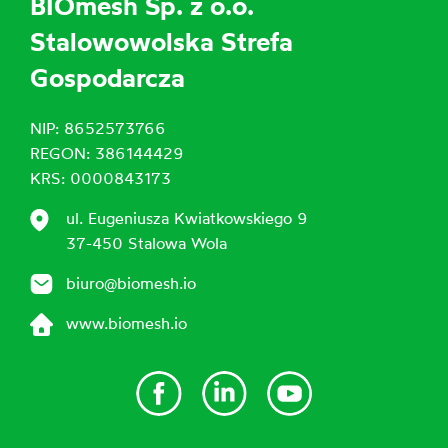
BIOmesh Sp. z o.o.
Stalowowolska Strefa
Gospodarcza
NIP: 8652573766
REGON: 386144429
KRS: 0000843173
ul. Eugeniusza Kwiatkowskiego 9
37-450 Stalowa Wola
biuro@biomesh.io
www.biomesh.io