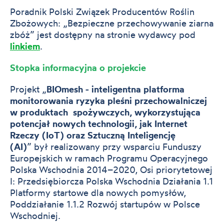
Poradnik Polski Związek Producentów Roślin
Zbożowych: „Bezpieczne przechowywanie ziarna
zbóż” jest dostępny na stronie wydawcy pod
linkiem
.
Stopka informacyjna o projekcie
Projekt „
BIOmesh - inteligentna platforma
monitorowania ryzyka pleśni przechowalniczej
w produktach spożywczych, wykorzystująca
potencjał nowych technologii, jak Internet
Rzeczy (IoT) oraz Sztuczną Inteligencję
(AI)
” był realizowany przy wsparciu Funduszy
Europejskich w ramach Programu Operacyjnego
Polska Wschodnia 2014–2020, Osi priorytetowej
I: Przedsiębiorcza Polska Wschodnia Działania 1.1
Platformy startowe dla nowych pomysłów,
Poddziałanie 1.1.2 Rozwój startupów w Polsce
Wschodniej.