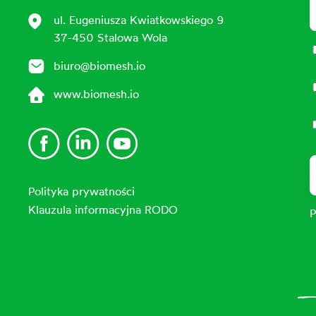
ul. Eugeniusza Kwiatkowskiego 9
37-450 Stalowa Wola
biuro@biomesh.io
www.biomesh.io
Polityka prywatności
Klauzula informacyjna RODO
P